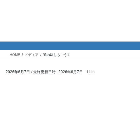
コ
ナ
バイク専門！駐車場・駐輪場情
ン
ビ
報
テ
ゲ
ン
ー
ツ
シ
メディア
へ
ョ
ス
ン
HOME
メディア
道の駅しもごう1
キ
に
ッ
移
2026年6月7日
/ 最終更新日時 :
2026年6月7日
t-bin
プ
動