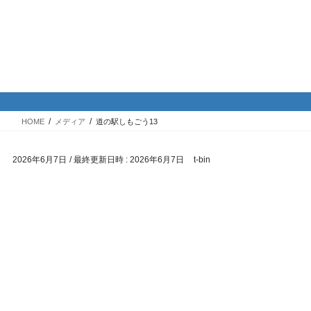
コ
ナ
バイク専門！駐車場・駐輪場情
ン
ビ
報
テ
ゲ
ン
ー
ツ
シ
メディア
へ
ョ
ス
ン
HOME
メディア
道の駅しもごう13
キ
に
ッ
移
2026年6月7日
/ 最終更新日時 :
2026年6月7日
t-bin
プ
動