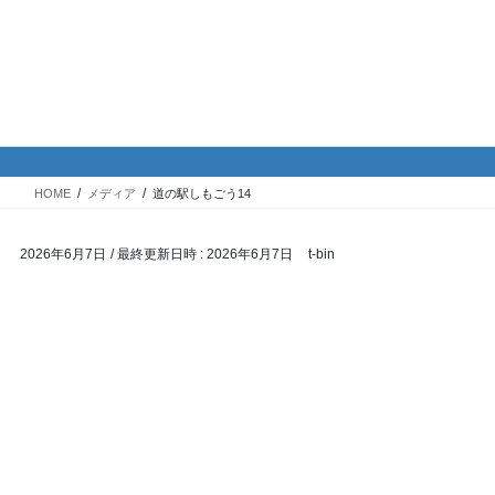
コ
ナ
バイク専門！駐車場・駐輪場情
ン
ビ
報
テ
ゲ
ン
ー
ツ
シ
メディア
へ
ョ
ス
ン
HOME
メディア
道の駅しもごう14
キ
に
ッ
移
2026年6月7日
/ 最終更新日時 :
2026年6月7日
t-bin
プ
動