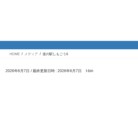
コ
ナ
バイク専門！駐車場・駐輪場情
ン
ビ
報
テ
ゲ
ン
ー
ツ
シ
メディア
へ
ョ
ス
ン
HOME
メディア
道の駅しもごう6
キ
に
ッ
移
2026年6月7日
/ 最終更新日時 :
2026年6月7日
t-bin
プ
動