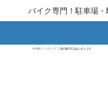
コ
ナ
バイク専門！駐車場・
ン
ビ
テ
ゲ
ン
ー
ツ
シ
へ
ョ
ス
ン
キ
に
HOME
メディア
道の駅川口あんぎょう5
ッ
移
プ
動