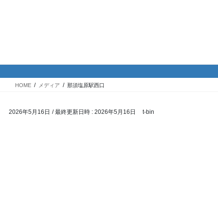
コ
ナ
バイク専門！駐車場・駐輪場情
ン
ビ
報
テ
ゲ
ン
ー
ツ
シ
メディア
へ
ョ
ス
ン
HOME
メディア
那須塩原駅西口
キ
に
ッ
移
2026年5月16日
/ 最終更新日時 :
2026年5月16日
t-bin
プ
動