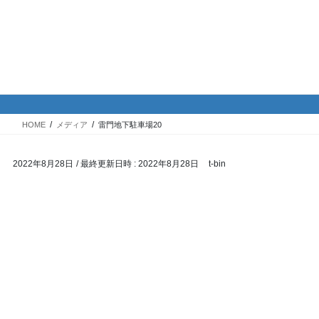
コ
ナ
バイク専門！駐車場・駐輪場情
ン
ビ
報
テ
ゲ
ン
ー
ツ
シ
メディア
へ
ョ
ス
ン
HOME
メディア
雷門地下駐車場20
キ
に
ッ
移
2022年8月28日
/ 最終更新日時 :
2022年8月28日
t-bin
プ
動