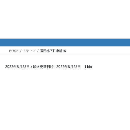
コ
ナ
バイク専門！駐車場・駐輪場情
ン
ビ
報
テ
ゲ
ン
ー
ツ
シ
メディア
へ
ョ
ス
ン
HOME
メディア
雷門地下駐車場25
キ
に
ッ
移
2022年8月28日
/ 最終更新日時 :
2022年8月28日
t-bin
プ
動