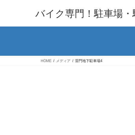
コ
ナ
バイク専門！駐車場・
ン
ビ
テ
ゲ
ン
ー
ツ
シ
へ
ョ
ス
ン
キ
に
HOME
メディア
雷門地下駐車場4
ッ
移
プ
動