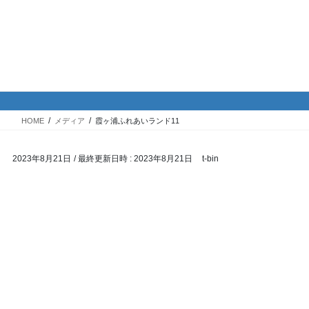
コ
ナ
バイク専門！駐車場・駐輪場情
ン
ビ
報
テ
ゲ
ン
ー
ツ
シ
メディア
へ
ョ
ス
ン
HOME
メディア
霞ヶ浦ふれあいランド11
キ
に
ッ
移
2023年8月21日
/ 最終更新日時 :
2023年8月21日
t-bin
プ
動