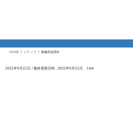
コ
ナ
バイク専門！駐車場・駐輪場情
ン
ビ
報
テ
ゲ
ン
ー
ツ
シ
メディア
へ
ョ
ス
ン
HOME
メディア
青梅市役所8
キ
に
ッ
移
2022年5月21日
/ 最終更新日時 :
2022年5月21日
t-bin
プ
動