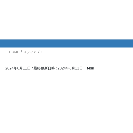
コ
ナ
バイク専門！駐車場・駐輪場情
ン
ビ
報
テ
ゲ
ン
ー
ツ
シ
メディア
へ
ョ
ス
ン
HOME
メディア
1
キ
に
ッ
移
2024年6月11日
/ 最終更新日時 :
2024年6月11日
t-bin
プ
動