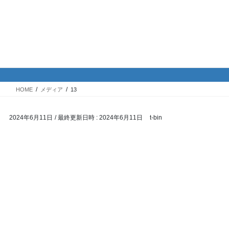
コ
ナ
バイク専門！駐車場・駐輪場情
ン
ビ
報
テ
ゲ
ン
ー
ツ
シ
メディア
へ
ョ
ス
ン
HOME
メディア
13
キ
に
ッ
移
2024年6月11日
/ 最終更新日時 :
2024年6月11日
t-bin
プ
動