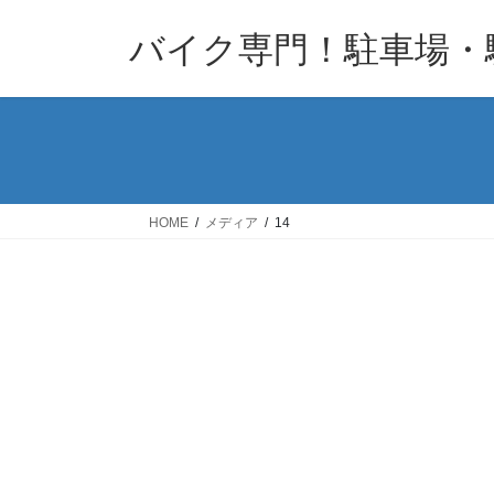
コ
ナ
バイク専門！駐車場・
ン
ビ
テ
ゲ
ン
ー
ツ
シ
へ
ョ
ス
ン
キ
に
HOME
メディア
14
ッ
移
プ
動