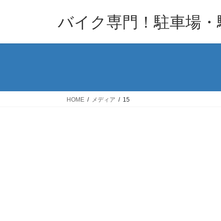
コ
ナ
バイク専門！駐車場・
ン
ビ
テ
ゲ
ン
ー
ツ
シ
へ
ョ
ス
ン
キ
に
HOME
メディア
15
ッ
移
プ
動