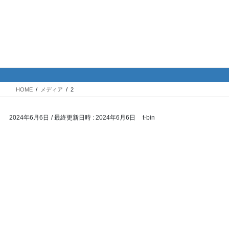
コ
ナ
バイク専門！駐車場・駐輪場情
ン
ビ
報
テ
ゲ
ン
ー
ツ
シ
メディア
へ
ョ
ス
ン
HOME
メディア
2
キ
に
ッ
移
2024年6月6日
/ 最終更新日時 :
2024年6月6日
t-bin
プ
動