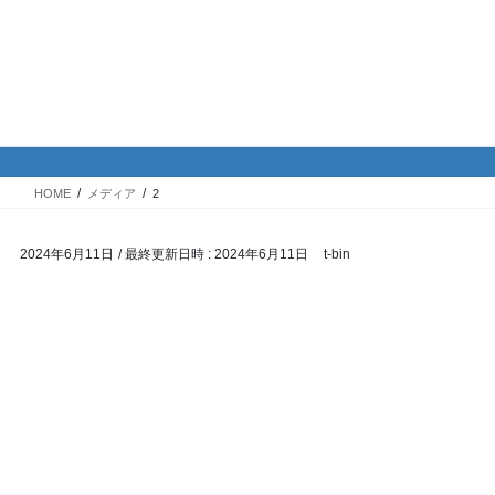
コ
ナ
バイク専門！駐車場・駐輪場情
ン
ビ
報
テ
ゲ
ン
ー
ツ
シ
メディア
へ
ョ
ス
ン
HOME
メディア
2
キ
に
ッ
移
2024年6月11日
/ 最終更新日時 :
2024年6月11日
t-bin
プ
動