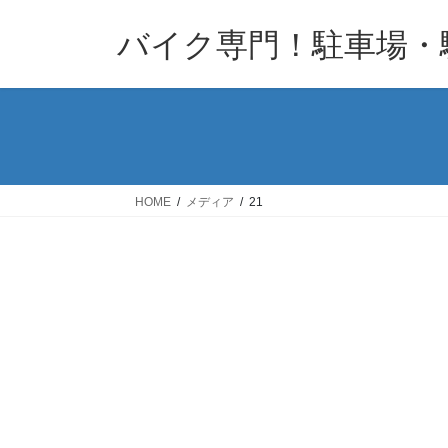
コ
ナ
バイク専門！駐車場・
ン
ビ
テ
ゲ
ン
ー
ツ
シ
へ
ョ
ス
ン
キ
に
HOME
メディア
21
ッ
移
プ
動