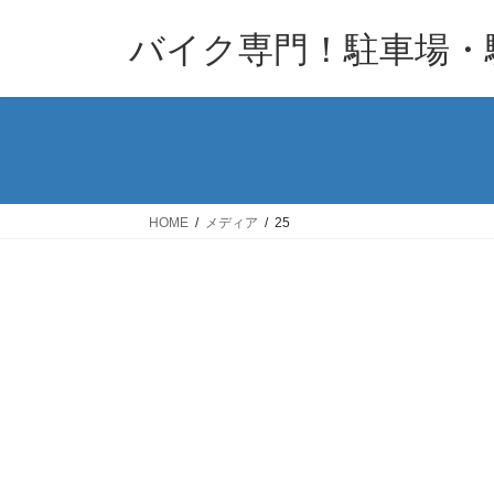
コ
ナ
バイク専門！駐車場・
ン
ビ
テ
ゲ
ン
ー
ツ
シ
へ
ョ
ス
ン
キ
に
HOME
メディア
25
ッ
移
プ
動