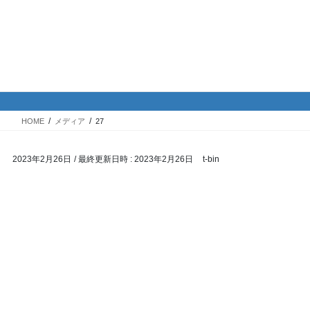
コ
ナ
バイク専門！駐車場・駐輪場情
ン
ビ
報
テ
ゲ
ン
ー
ツ
シ
メディア
へ
ョ
ス
ン
HOME
メディア
27
キ
に
ッ
移
2023年2月26日
/ 最終更新日時 :
2023年2月26日
t-bin
プ
動