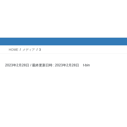
コ
ナ
バイク専門！駐車場・駐輪場情
ン
ビ
報
テ
ゲ
ン
ー
ツ
シ
メディア
へ
ョ
ス
ン
HOME
メディア
3
キ
に
ッ
移
2023年2月28日
/ 最終更新日時 :
2023年2月28日
t-bin
プ
動