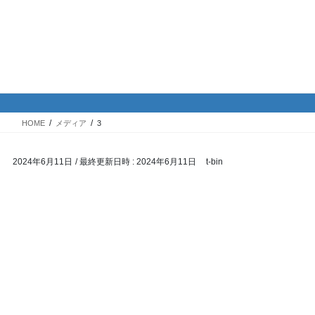
コ
ナ
バイク専門！駐車場・駐輪場情
ン
ビ
報
テ
ゲ
ン
ー
ツ
シ
メディア
へ
ョ
ス
ン
HOME
メディア
3
キ
に
ッ
移
2024年6月11日
/ 最終更新日時 :
2024年6月11日
t-bin
プ
動