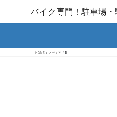
コ
ナ
バイク専門！駐車場・
ン
ビ
テ
ゲ
ン
ー
ツ
シ
へ
ョ
ス
ン
キ
に
HOME
メディア
5
ッ
移
プ
動