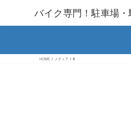
コ
ナ
バイク専門！駐車場・
ン
ビ
テ
ゲ
ン
ー
ツ
シ
へ
ョ
ス
ン
キ
に
HOME
メディア
9
ッ
移
プ
動