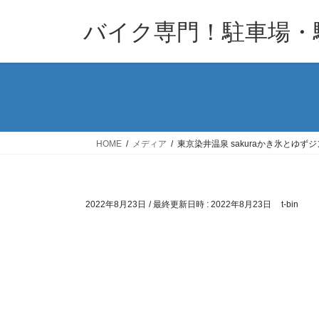
コ
ナ
バイク専門！駐車場・
ン
ビ
テ
ゲ
ン
ー
ツ
シ
へ
ョ
ス
ン
キ
に
HOME
メディア
東京染井温泉 sakuraかき氷とゆず
ッ
移
プ
動
2022年8月23日
/ 最終更新日時 :
2022年8月23日
t-bin