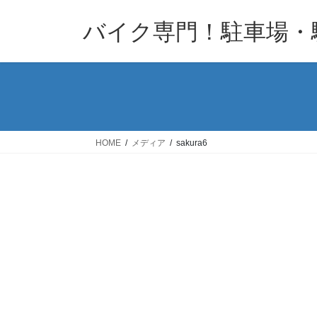
コ
ナ
バイク専門！駐車場・
ン
ビ
テ
ゲ
ン
ー
ツ
シ
へ
ョ
ス
ン
キ
に
HOME
メディア
sakura6
ッ
移
プ
動