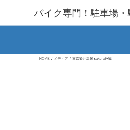
コ
ナ
バイク専門！駐車場・
ン
ビ
テ
ゲ
ン
ー
ツ
シ
へ
ョ
ス
ン
キ
に
HOME
メディア
東京染井温泉 sakura外観
ッ
移
プ
動