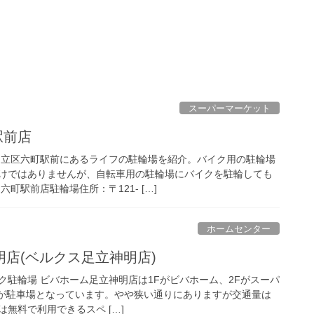
スーパーマーケット
駅前店
足立区六町駅前にあるライフの駐輪場を紹介。バイク用の駐輪場
けではありませんが、自転車用の駐輪場にバイクを駐輪しても
町駅前店駐輪場住所：〒121- […]
ホームセンター
店(ベルクス足立神明店)
ク駐輪場 ビバホーム足立神明店は1Fがビバホーム、2Fがスーパ
、3Fが駐車場となっています。やや狭い通りにありますが交通量は
無料で利用できるスペ […]