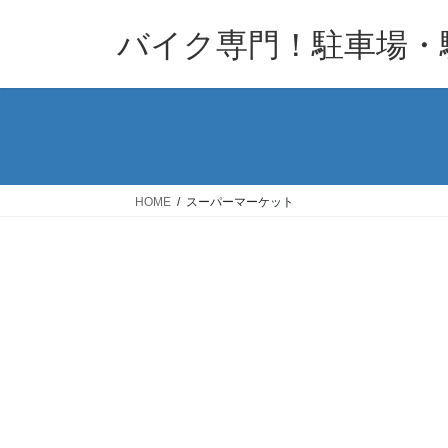
コ
ナ
バイク専門！駐車場・
ン
ビ
テ
ゲ
ン
ー
ツ
シ
へ
ョ
ス
ン
キ
に
HOME
スーパーマーケット
ッ
移
プ
動