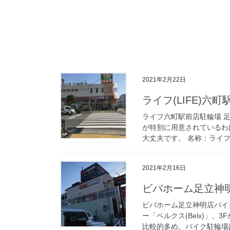
2021年2月22日
ライフ(LIFE)六町
ライフ六町駅前店駐輪場 
が特別に用意されているわ
大丈夫です。 名称：ライフ六
2021年2月16日
ビバホーム足立神明
ビバホーム足立神明店バイ
ー「ベルクス(Belx)」
比較的多め。バイク駐輪場は