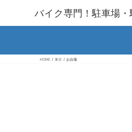
コ
ナ
バイク専門！駐車場・
ン
ビ
テ
ゲ
ン
ー
ツ
シ
へ
ョ
ス
ン
キ
に
HOME
東京
お台場
ッ
移
プ
動