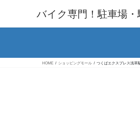
コ
ナ
バイク専門！駐車場・
ン
ビ
テ
ゲ
ン
ー
ツ
シ
へ
ョ
ス
ン
キ
に
HOME
ショッピングモール
つくばエクスプレス浅草駅
ッ
移
プ
動