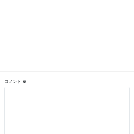
Hatena
LINE
Copy
カテゴリー
東京
、
駅
コメントを残す
メールアドレスが公開されることはありません。
※
が付いている
欄は必須項目です
コメント
※