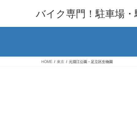
コ
ナ
バイク専門！駐車場・
ン
ビ
テ
ゲ
ン
ー
ツ
シ
へ
ョ
ス
ン
キ
に
HOME
東京
元淵江公園・足立区生物園
ッ
移
プ
動