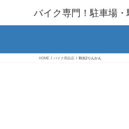
コ
ナ
バイク専門！駐車場・
ン
ビ
テ
ゲ
ン
ー
ツ
シ
へ
ョ
ス
ン
キ
に
HOME
バイク用品店
和光2りんかん
ッ
移
プ
動