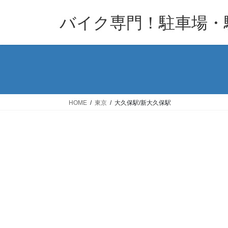
コ
ナ
バイク専門！駐車場・
ン
ビ
テ
ゲ
ン
ー
ツ
シ
へ
ョ
ス
ン
キ
に
HOME
東京
大久保駅/新大久保駅
ッ
移
プ
動