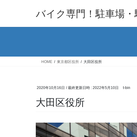
コ
ナ
バイク専門！駐車場・
ン
ビ
テ
ゲ
ン
ー
ツ
シ
へ
ョ
ス
ン
キ
に
HOME
東京都区役所
大田区役所
ッ
移
プ
動
2020年10月16日
/ 最終更新日時 :
2022年5月10日
t-bin
大田区役所