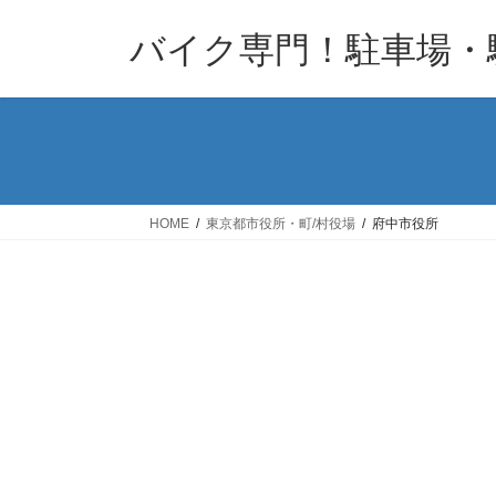
コ
ナ
バイク専門！駐車場・
ン
ビ
テ
ゲ
ン
ー
ツ
シ
へ
ョ
ス
ン
キ
に
HOME
東京都市役所・町/村役場
府中市役所
ッ
移
プ
動